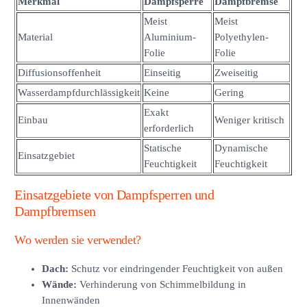
Merkmal
Dampfsperre
Dampfbremse
Meist
Meist
Material
Aluminium-
Polyethylen-
Folie
Folie
Diffusionsoffenheit
Einseitig
Zweiseitig
Wasserdampfdurchlässigkeit
Keine
Gering
Exakt
Einbau
Weniger kritisch
erforderlich
Statische
Dynamische
Einsatzgebiet
Feuchtigkeit
Feuchtigkeit
Einsatzgebiete von Dampfsperren und
Dampfbremsen
Wo werden sie verwendet?
Dach:
Schutz vor eindringender Feuchtigkeit von außen
Wände:
Verhinderung von Schimmelbildung in
Innenwänden